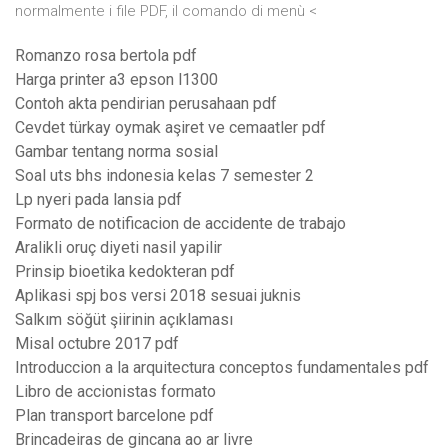
normalmente i file PDF, il comando di menù <
Romanzo rosa bertola pdf
Harga printer a3 epson l1300
Contoh akta pendirian perusahaan pdf
Cevdet türkay oymak aşiret ve cemaatler pdf
Gambar tentang norma sosial
Soal uts bhs indonesia kelas 7 semester 2
Lp nyeri pada lansia pdf
Formato de notificacion de accidente de trabajo
Aralikli oruç diyeti nasil yapilir
Prinsip bioetika kedokteran pdf
Aplikasi spj bos versi 2018 sesuai juknis
Salkım söğüt şiirinin açıklaması
Misal octubre 2017 pdf
Introduccion a la arquitectura conceptos fundamentales pdf
Libro de accionistas formato
Plan transport barcelone pdf
Brincadeiras de gincana ao ar livre