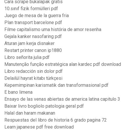
Cara scrape bukalapak gratis
10.sınıf fizik formülleri pdf
Juego de mesa de la guerra fria
Plan transport barcelone pdf
Filme capitalismo uma história de amor resenha
Gejala kanker nasofaring pdf
Aturan jam kerja disnaker
Restart printer canon ip1880
Libro señorita julia pdf
Manutenção função estratégica alan kardec pdf download
Libro redacción sin dolor pdf
Delailül hayrat kitabı türkçesi
Kepemimpinan karismatik dan transformasional pdf
E bano limena
Ensayo de las venas abiertas de america latina capitulo 3
Baixar livro bogliolo patologia geral pdf
Halal dan haram makanan
Respuestas del libro de historia 6 grado pagina 72
Learn japanese pdf free download