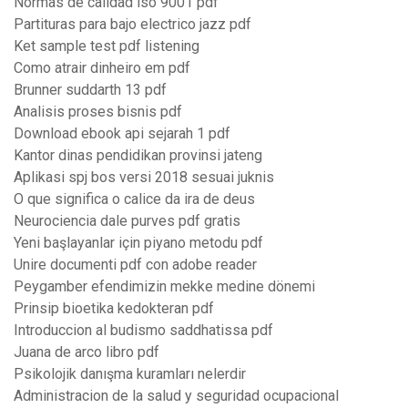
Normas de calidad iso 9001 pdf
Partituras para bajo electrico jazz pdf
Ket sample test pdf listening
Como atrair dinheiro em pdf
Brunner suddarth 13 pdf
Analisis proses bisnis pdf
Download ebook api sejarah 1 pdf
Kantor dinas pendidikan provinsi jateng
Aplikasi spj bos versi 2018 sesuai juknis
O que significa o calice da ira de deus
Neurociencia dale purves pdf gratis
Yeni başlayanlar için piyano metodu pdf
Unire documenti pdf con adobe reader
Peygamber efendimizin mekke medine dönemi
Prinsip bioetika kedokteran pdf
Introduccion al budismo saddhatissa pdf
Juana de arco libro pdf
Psikolojik danışma kuramları nelerdir
Administracion de la salud y seguridad ocupacional