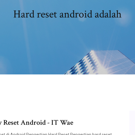
Hard reset android adalah
y Reset Android - IT Wae
et di Android Pengertian Hard Reset Pengertian hard reset