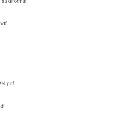
isa diformat
 pdf
994 pdf
pdf