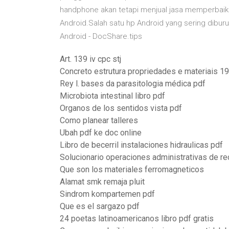
handphone akan tetapi menjual jasa memperbaiki
Android.Salah satu hp Android yang sering dibur
Android - DocShare.tips
Art. 139 iv cpc stj
Concreto estrutura propriedades e materiais 1
Rey l. bases da parasitologia médica pdf
Microbiota intestinal libro pdf
Organos de los sentidos vista pdf
Como planear talleres
Ubah pdf ke doc online
Libro de becerril instalaciones hidraulicas pdf
Solucionario operaciones administrativas de r
Que son los materiales ferromagneticos
Alamat smk remaja pluit
Sindrom kompartemen pdf
Que es el sargazo pdf
24 poetas latinoamericanos libro pdf gratis