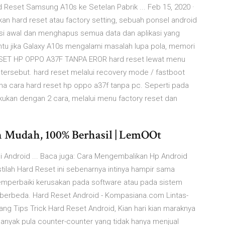
Reset Samsung A10s ke Setelan Pabrik ... Feb 15, 2020 ·
 hard reset atau factory setting, sebuah ponsel android
si awal dan menghapus semua data dan aplikasi yang
ntu jika Galaxy A10s mengalami masalah lupa pola, memori
ESET HP OPPO A37F TANPA EROR hard reset lewat menu
 tersebut. hard reset melalui recovery mode / fastboot
na cara hard reset hp oppo a37f tanpa pc. Seperti pada
kukan dengan 2 cara, melalui menu factory reset dan
 Mudah, 100% Berhasil | LemOOt
di Android ... Baca juga: Cara Mengembalikan Hp Android
stilah Hard Reset ini sebenarnya intinya hampir sama
mperbaiki kerusakan pada software atau pada sistem
 berbeda. Hard Reset Android - Kompasiana.com Lintas-
entang Tips Trick Hard Reset Android, Kian hari kian maraknya
nyak pula counter-counter yang tidak hanya menjual