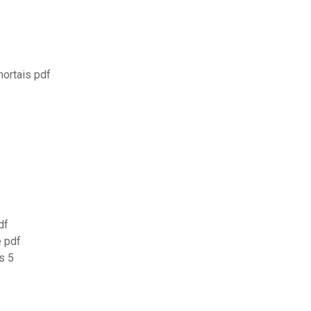
mortais pdf
df
 pdf
s 5