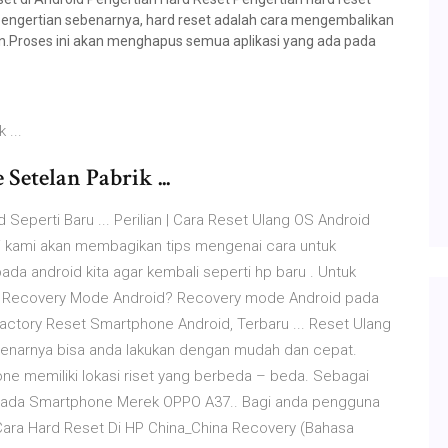
 pengertian sebenarnya, hard reset adalah cara mengembalikan
.Proses ini akan menghapus semua aplikasi yang ada pada
 ...
etelan Pabrik ...
perti Baru ... Perilian | Cara Reset Ulang OS Android
i ini kami akan membagikan tips mengenai cara untuk
a android kita agar kembali seperti hp baru . Untuk
itu Recovery Mode Android? Recovery mode Android pada
actory Reset Smartphone Android, Terbaru ... Reset Ulang
benarnya bisa anda lakukan dengan mudah dan cepat.
ne memiliki lokasi riset yang berbeda – beda. Sebagai
 Pada Smartphone Merek OPPO A37.. Bagi anda pengguna
Cara Hard Reset Di HP China_China Recovery (Bahasa