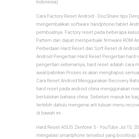
Indonesia)
Cara Factory Reset Android - DocShare.tips Deng
mengembalikan software handphone/tablet Android
pembuatnya. Factory reset pada beberapa kasus
Pattern dan dapat memperbaiki firmware ROM And
Perbedaan Hard Reset dan Soft Reset di Android 
Android Pengertian Hard Reset Pengertian hard r
pengertian sebenarnya, hard reset adalah cara
awal/pabrikan.Proses ini akan menghapus semua a
Cara Reset Android Menggunakan Recovery Bahasa
hard reset pada android china menggunakan men
bertuliskan bahasa china. Sebelum masuk ke bagi
terlebih dahulu mengenai arti tulisan menu reco
di bawah ini :
Hard Reset ASUS Zenfone 5 - YouTube Jul 15, 201
mengatasi smartphone tersebut yang bootloop.