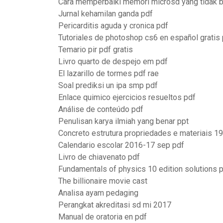
Cara memperbaiki memori microsd yang tidak b
Jurnal kehamilan ganda pdf
Pericarditis aguda y cronica pdf
Tutoriales de photoshop cs6 en español gratis
Temario pir pdf gratis
Livro quarto de despejo em pdf
El lazarillo de tormes pdf rae
Soal prediksi un ipa smp pdf
Enlace quimico ejercicios resueltos pdf
Análise de conteúdo pdf
Penulisan karya ilmiah yang benar ppt
Concreto estrutura propriedades e materiais 1
Calendario escolar 2016-17 sep pdf
Livro de chiavenato pdf
Fundamentals of physics 10 edition solutions 
The billionaire movie cast
Analisa ayam pedaging
Perangkat akreditasi sd mi 2017
Manual de oratoria en pdf