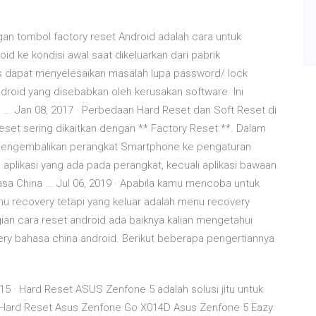
an tombol factory reset Android adalah cara untuk
 ke kondisi awal saat dikeluarkan dari pabrik
 dapat menyelesaikan masalah lupa password/ lock
roid yang disebabkan oleh kerusakan software. Ini
... Jan 08, 2017 · Perbedaan Hard Reset dan Soft Reset di
eset sering dikaitkan dengan ** Factory Reset **. Dalam
 mengembalikan perangkat Smartphone ke pengaturan
plikasi yang ada pada perangkat, kecuali aplikasi bawaan.
 China ... Jul 06, 2019 · Apabila kamu mencoba untuk
u recovery tetapi yang keluar adalah menu recovery
an cara reset android ada baiknya kalian mengetahui
very bahasa china android. Berikut beberapa pengertiannya
5 · Hard Reset ASUS Zenfone 5 adalah solusi jitu untuk
 Hard Reset Asus Zenfone Go X014D Asus Zenfone 5 Eazy