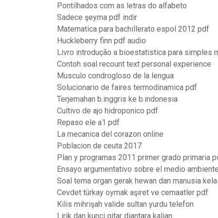
Pontilhados com as letras do alfabeto
Sadece şeyma pdf indir
Matematica para bachillerato espol 2012 pdf
Huckleberry finn pdf audio
Livro introdução a bioestatistica para simples 
Contoh soal recount text personal experience
Musculo condrogloso de la lengua
Solucionario de faires termodinamica pdf
Terjemahan b.inggris ke b.indonesia
Cultivo de ajo hidroponico pdf
Repaso ele a1 pdf
La mecanica del corazon online
Poblacion de ceuta 2017
Plan y programas 2011 primer grado primaria p
Ensayo argumentativo sobre el medio ambiente
Soal tema organ gerak hewan dan manusia kela
Cevdet türkay oymak aşiret ve cemaatler pdf
Kilis mihrişah valide sultan yurdu telefon
Lirik dan kunci gitar diantara kalian